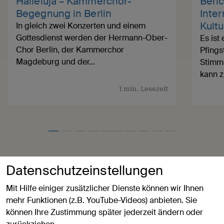
Halleluja – Kammerchor-
Beric
Begegnung in Berlin
Inter
Kultu
In gleich zwei Konzerten und einem
Gottesdienst werden der Hermann-Ober-
Es ist
Chor Berlin, der Kammerchor
Pfings
Magdeburg und der...
Stimmu
kann z
1 min. Lesezeit
Datenschutzeinstellungen
Termine
Mit Hilfe einiger zusätzlicher Dienste können wir Ihnen
mehr Funktionen (z.B. YouTube-Videos) anbieten. Sie
Veranstaltungen
können Ihre Zustimmung später jederzeit ändern oder